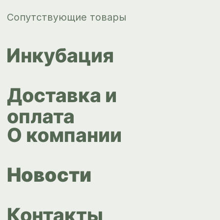
Контакты
ips66@bk.ru
+7 343 264
51 17
© ИПС «Сведловская» 2023
Политика конфиденциальности
Согласие на обработку
персональных данных
Design by
Design...ed