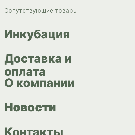
Контакты
ips66@bk.ru
+7 343 264
51 17
© ИПС «Сведловская» 2023
Политика конфиденциальности
Согласие на обработку
персональных данных
Design by
Design...ed