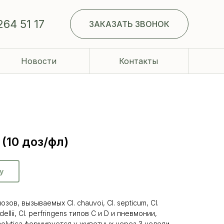
264 51 17
ЗАКАЗАТЬ ЗВОНОК
Новости
Контакты
(10 доз/фл)
у
ов, вызываемых Cl. chauvoi, Cl. septicum, Cl.
rdellii, Cl. perfringens типов С и D и пневмонии,
lytica формируется у животных через 3 недели