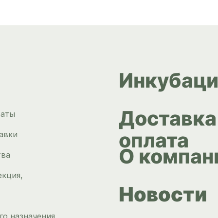
Инкубаци
Доставка
раты
оплата
авки
О компан
тва
екция,
Новости
го назначения