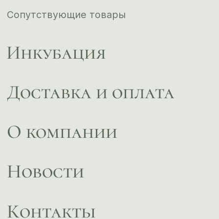
ips66@bk.ru
+7 343 264 51 17
© ИПС «Сведловская» 2023
Политика конфиденциальности
Согласие на обработку
персональных данных
Design by
Design...ed