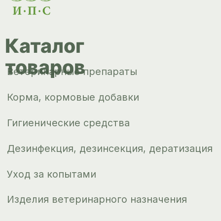
Изделия ветеринарного назначения
Сопутствующие товары
Инкубация
Доставка и
оплата
О компании
Новости
Контакты
ips66@bk.ru