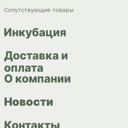
ips66@bk.ru
+7 343 264
51 17
© ИПС «Сведловская» 2023
Политика конфиденциальности
Согласие на обработку
персональных данных
Design by
Design...ed