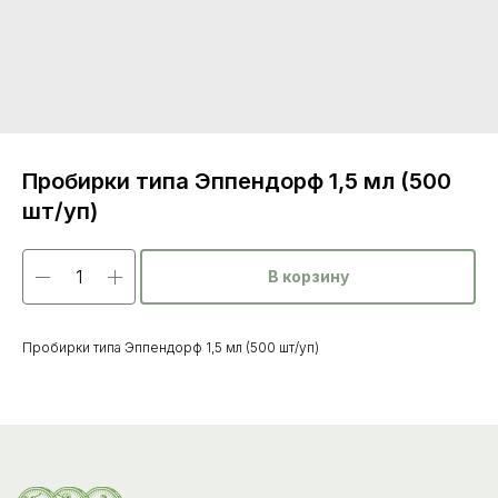
Пробирки типа Эппендорф 1,5 мл (500
шт/уп)
В корзину
Каталог
товаров
Пробирки типа Эппендорф 1,5 мл (500 шт/уп)
Ветеринарные препараты
Корма, кормовые добавки
Гигиенические средства
Дезинфекция, дезинсекция, дератизация