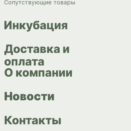
Контакты
ips66@bk.ru
+7 343 264
51 17
© ИПС «Сведловская» 2023
Политика конфиденциальности
Согласие на обработку
персональных данных
Design by
Design...ed