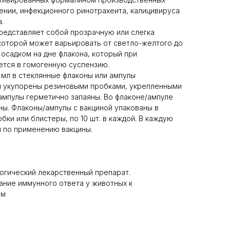
нии, инфекционного ринотрахеита, калицивируса
.
редставляет собой прозрачную или слегка
которой может варьировать от светло-желтого до
 осадком на дне флакона, который при
ется в гомогенную суспензию.
 мл в стеклянные флаконы или ампулы
ы укупорены резиновыми пробками, укрепленными
мпулы герметично запаяны. Во флаконе/ампуле
ны. Флаконы/ампулы с вакциной упакованы в
ки или блистеры, по 10 шт. в каждой. В каждую
 по применению вакцины.
гический лекарственный препарат.
ние иммунного ответа у животных к
ом