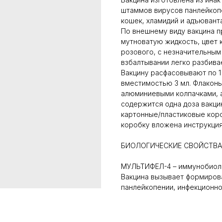
штаммов вирусов панлейкопе
кошек, хламидий и адъюванта
По внешнему виду вакцина п
мутноватую жидкость, цвет 
розового, с незначительным
взбалтывании легко разбива
Вакцину расфасовывают по 1
вместимостью 3 мл. Флакон
алюминиевыми колпачками, а
содержится одна доза вакци
картонные/пластиковые короб
коробку вложена инструкция
БИОЛОГИЧЕСКИЕ СВОЙСТВА
МУЛЬТИФЕЛ-4 – иммунобиоло
Вакцина вызывает формирова
панлейкопении, инфекционн