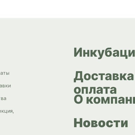
Инкубаци
Доставка
раты
оплата
авки
О компан
тва
екция,
Новости