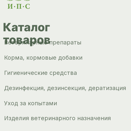
Изделия ветеринарного назначения
Сопутствующие товары
Инкубация
Доставка и
оплата
О компании
Новости
Контакты
ips66@bk.ru