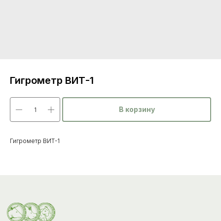
Гигрометр ВИТ-1
В корзину
Каталог
товаров
Гигрометр ВИТ-1
Ветеринарные препараты
Корма, кормовые добавки
Гигиенические средства
Дезинфекция, дезинсекция, дератизация
Уход за копытами