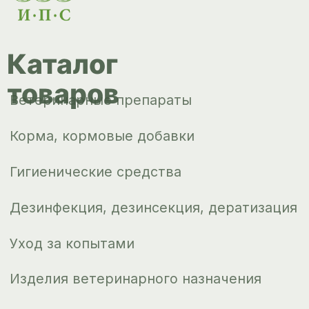
Изделия ветеринарного назначения
Сопутствующие товары
Инкубация
Доставка и
оплата
О компании
Новости
Контакты
ips66@bk.ru