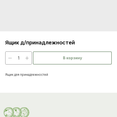
Ящик д/принадлежностей
В корзину
Каталог
товаров
Ящик для принадлежностей
Ветеринарные препараты
Корма, кормовые добавки
Гигиенические средства
Дезинфекция, дезинсекция, дератизация
Уход за копытами