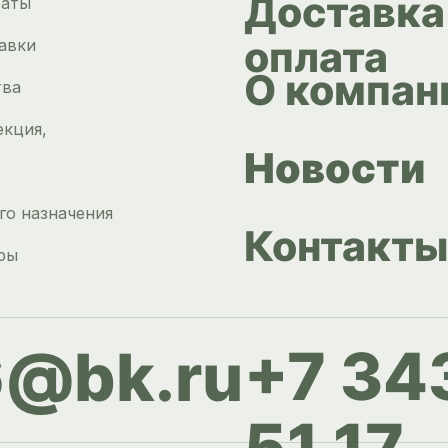
Доставка
раты
оплата
авки
О компан
тва
екция,
Новости
го назначения
Контакты
ры
+7 34
6@bk.ru
51 17