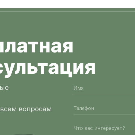
платная
сультация
ные
 всем вопросам