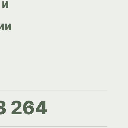
 и
ии
3 264