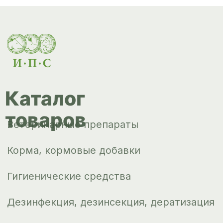
Сопутствующие товары
Инкубация
Доставка и
оплата
О компании
Новости
Контакты
ips66@bk.ru