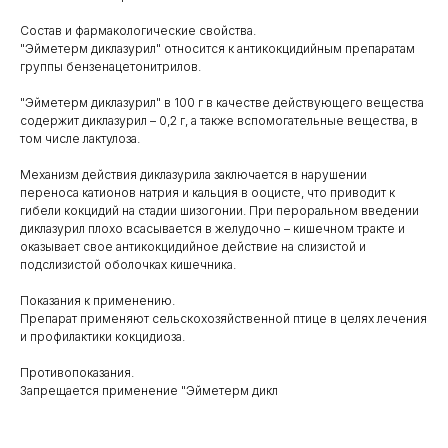
Состав и фармакологические свойства.
"Эйметерм диклазурил" относится к антикокцидийным препаратам
группы бензенацетонитрилов.
"Эйметерм диклазурил" в 100 г в качестве действующего вещества
содержит диклазурил – 0,2 г, а также вспомогательные вещества, в
том числе лактулоза.
Механизм действия диклазурила заключается в нарушении
переноса катионов натрия и кальция в ооцисте, что приводит к
Каталог
гибели кокцидий на стадии шизогонии. При пероральном введении
товаров
диклазурил плохо всасывается в желудочно – кишечном тракте и
Ветеринарные препараты
оказывает свое антикокцидийное действие на слизистой и
подслизистой оболочках кишечника.
Корма, кормовые добавки
Показания к применению.
Гигиенические средства
Препарат применяют сельскохозяйственной птице в целях лечения
и профилактики кокцидиоза.
Дезинфекция, дезинсекция, дератизация
Противопоказания.
Уход за копытами
Запрещается применение "Эйметерм дикл
Изделия ветеринарного назначения