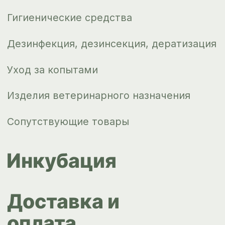
Новости
Контакты
ips66@bk.ru
+7 343 264
51 17
© ИПС «Сведловская» 2023
Политика конфиденциальности
Согласие на обработку
персональных данных
Design by
Design...ed