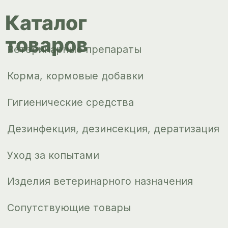
Доставка и
оплата
О компании
Новости
Контакты
ips66@bk.ru
+7 343 264
51 17
© ИПС «Сведловская» 2023
Политика конфиденциальности