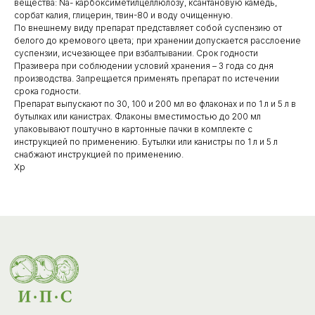
вещества: Na- карбоксиметилцеллюлозу, ксантановую камедь,
сорбат калия, глицерин, твин-80 и воду очищенную.
По внешнему виду препарат представляет собой суспензию от
белого до кремового цвета; при хранении допускается расслоение
суспензии, исчезающее при взбалтывании. Срок годности
Каталог
Празивера при соблюдении условий хранения – 3 года со дня
производства. Запрещается применять препарат по истечении
товаров
срока годности.
Ветеринарные препараты
Препарат выпускают по 30, 100 и 200 мл во флаконах и по 1 л и 5 л в
бутылках или канистрах. Флаконы вместимостью до 200 мл
Корма, кормовые добавки
упаковывают поштучно в картонные пачки в комплекте с
инструкцией по применению. Бутылки или канистры по 1 л и 5 л
Гигиенические средства
снабжают инструкцией по применению.
Хр
Дезинфекция, дезинсекция, дератизация
Уход за копытами
Изделия ветеринарного назначения
Сопутствующие товары
Инкубация