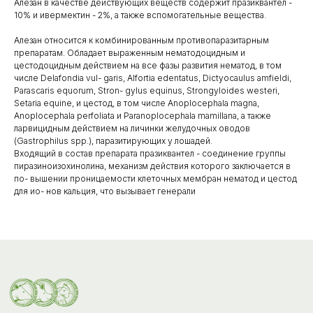
Алезан в качестве действующих веществ содержит празиквантел -
10% и ивермектин - 2%, а также вспомогательные вещества.
Алезан относится к комбинированным противопаразитарным
препаратам. Обладает выраженным нематодоцидным и
цестодоцидным действием на все фазы развития нематод, в том
числе Delafondia vul- garis, Alfortia edentatus, Dictyocaulus amfieldi,
Каталог
Parascaris equorum, Stron- gylus equinus, Strongyloides westeri,
товаров
Setaria equine, и цестод, в том числе Anoplocephala magna,
Ветеринарные препараты
Anoplocephala perfoliata и Paranoplocephala mamillana, а также
ларвицидным действием на личинки желудочных оводов
Корма, кормовые добавки
(Gastrophilus spp.), паразитирующих у лошадей.
Входящий в состав препарата празиквантел - соединение группы
Гигиенические средства
пиразиноизохинолина, механизм действия которого заключается в
по- вышении проницаемости клеточных мембран нематод и цестод
Дезинфекция, дезинсекция, дератизация
для ио- нов кальция, что вызывает генерали
Уход за копытами
Изделия ветеринарного назначения
Сопутствующие товары
Инкубация