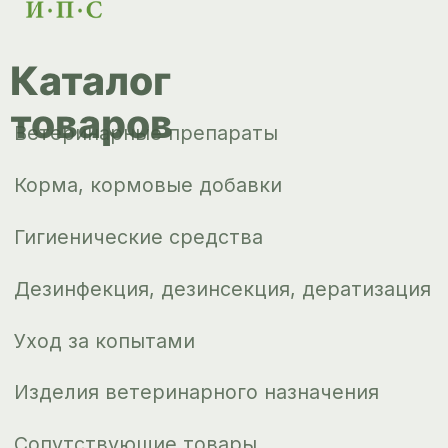
Доставка и
оплата
О компании
Новости
Контакты
ips66@bk.ru
+7 343 264
51 17
© ИПС «Сведловская» 2023