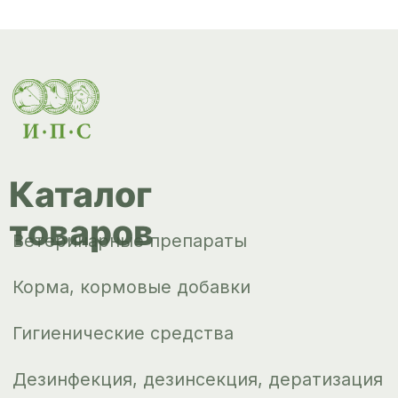
Сопутствующие товары
Инкубация
Доставка и
оплата
О компании
Новости
Контакты
ips66@bk.ru