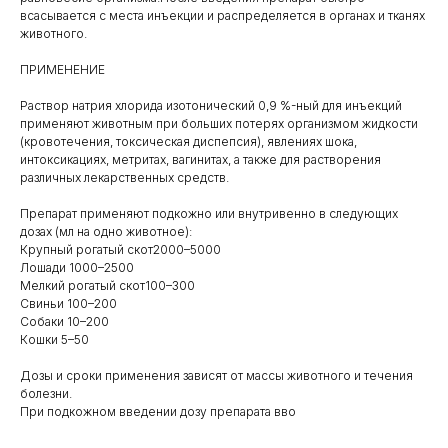
всасывается с места инъекции и распределяется в органах и тканях
животного.
ПРИМЕНЕНИЕ
Раствор натрия хлорида изотонический 0,9 %-ный для инъекций
применяют животным при больших потерях организмом жидкости
(кровотечения, токсическая диспепсия), явлениях шока,
интоксикациях, метритах, вагинитах, а также для растворения
различных лекарственных средств.
Каталог
Препарат применяют подкожно или внутривенно в следующих
дозах (мл на одно животное):
товаров
Крупный рогатый скот2000–5000
Ветеринарные препараты
Лошади 1000–2500
Мелкий рогатый скот100–300
Корма, кормовые добавки
Свиньи 100–200
Собаки 10–200
Гигиенические средства
Кошки 5–50
Дезинфекция, дезинсекция, дератизация
Дозы и сроки применения зависят от массы животного и течения
болезни.
Уход за копытами
При подкожном введении дозу препарата вво
Изделия ветеринарного назначения