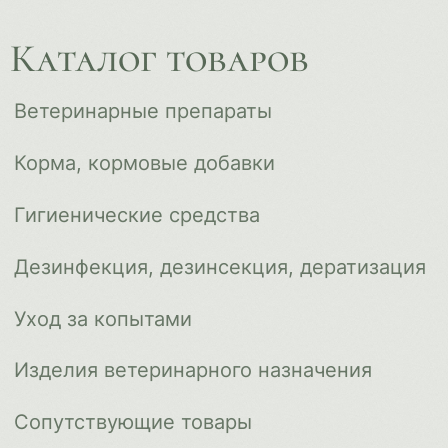
Доставка и оплата
О компании
Новости
Контакты
ips66@bk.ru
+7 343 264 51 17
© ИПС «Сведловская» 2023