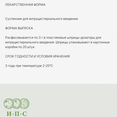
ЛЕКАРСТВЕННАЯ ФОРМА
Суспензия для интрацистернального введения.
Каталог товаров
ФОРМА ВЫПУСКА
Ветеринарные препараты
Расфасовывается по 3 г в пластиковые шприцы-дозаторы для
интрацистернального введения. Шприцы упаковывают в картонные
Корма, кормовые добавки
коробки по 20 штук.
СРОК ГОДНОСТИ И УСЛОВИЯ ХРАНЕНИЯ
Гигиенические средства
3 года при температуре 2-25°С
Дезинфекция, дезинсекция, дератизация
Уход за копытами
Изделия ветеринарного назначения
Сопутствующие товары
Инкубация