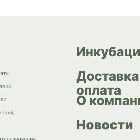
Инкубаци
Доставка
раты
оплата
авки
О компан
тва
екция,
Новости
го назначения