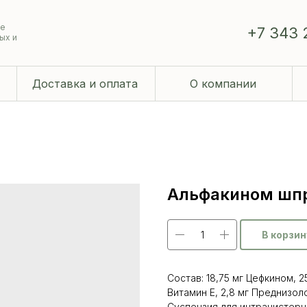
ие
+7 343 
ых и
Доставка и оплата
О компании
Альфакином шпр
В корзин
Состав: 18,75 мг Цефкином, 
Витамин Е, 2,8 мг Преднизол
Суспензия для интрацистерн