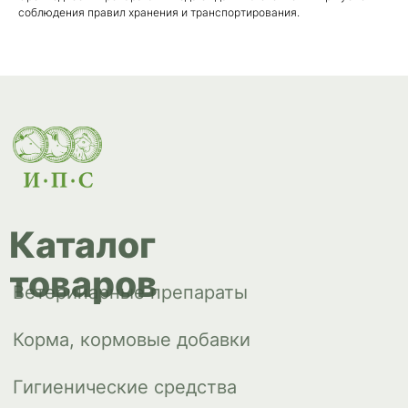
Корма, кормовые добавки
соблюдения правил хранения и транспортирования.
Гигиенические средства
Дезинфекция, дезинсекция, дератизация
Уход за копытами
Изделия ветеринарного назначения
Сопутствующие товары
Инкубация
Доставка и
оплата
О компании
Новости