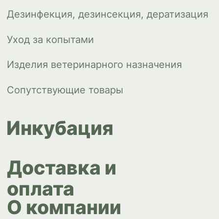
Контакты
ips66@bk.ru
+7 343 264
51 17
© ИПС «Сведловская» 2023
Политика конфиденциальности
Согласие на обработку
персональных данных
Design by
Design...ed