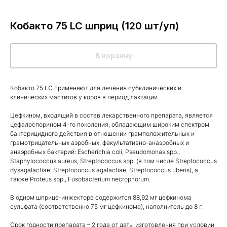
Кобакто 75 LC шприц (120 шт/уп)
В корзину
Кобакто 75 LC применяют для лечения субклинических и
клинических маститов у коров в период лактации.
Цефкином, входящий в состав лекарственного препарата, является
цефалоспорином 4-го поколения, обладающим широким спектром
бактерицидного действия в отношении грамположительных и
грамотрицательных аэробных, факультативно-анаэробных и
анаэробных бактерий: Escherichia coli, Pseudomonas spp.,
Staphylococcus aureus, Streptococcus spp. (в том числе Streptococcus
dysagalactiae, Streptococcus agalactiae, Streptococcus uberis), а
также Proteus spp., Fusobacterium necrophorum.
Каталог
В одном шприце-инжекторе содержится 88,92 мг цефкинома
товаров
сульфата (соответственно 75 мг цефкинома), наполнитель до 8 г.
Ветеринарные препараты
Срок годности препарата – 2 года от даты изготовления при условии