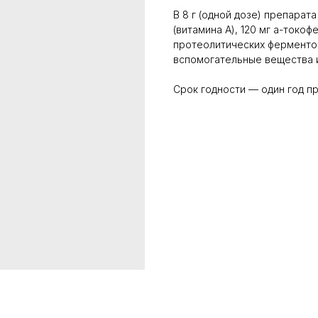
В 8 г (одной дозе) препарат
(витамина А), 120 мг а-токоф
протеолитических ферментов 
вспомогательные вещества и 
Срок годности — один год п