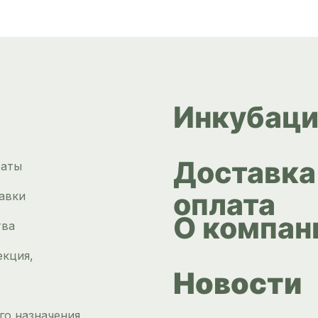
Инкубаци
Доставка
раты
оплата
авки
О компан
тва
екция,
Новости
го назначения