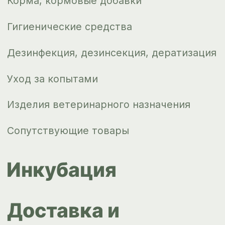
Новости
Контакты
ips66@bk.ru
+7 343 264
51 17
© ИПС «Сведловская» 2023
Политика конфиденциальности
Согласие на обработку
персональных данных
Design by
Design...ed