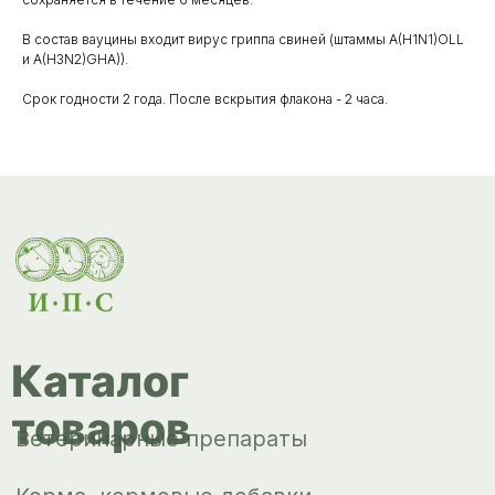
товаров
Ветеринарные препараты
В состав вауцины входит вирус гриппа свиней (штаммы A(H1N1)OLL
и A(H3N2)GHA)).
Корма, кормовые добавки
Срок годности 2 года. После вскрытия флакона - 2 часа.
Гигиенические средства
Дезинфекция, дезинсекция, дератизация
Уход за копытами
Изделия ветеринарного назначения
Сопутствующие товары
Инкубация
Доставка и
оплата
О компании