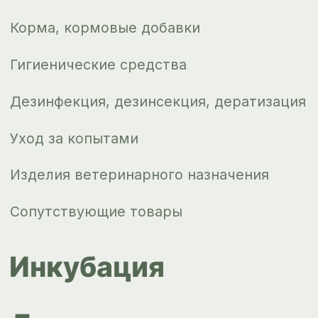
О компании
Новости
Контакты
ips66@bk.ru
+7 343 264
51 17
© ИПС «Сведловская» 2023
Политика конфиденциальности
Согласие на обработку
персональных данных
Design by
Design...ed