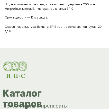
Каталог
В одной иммунизирующей дозе вакцины содержится 200 млн
микробных клеток Е. rhusiopathiae штамма ВР-2.
товаров
Ветеринарные препараты
Срок годности — 12 месяцев.
Корма, кормовые добавки
Старая номенклатура: Вакцина ВР-2 против рожи свиней (сухая, 20
доз)
Гигиенические средства
Дезинфекция, дезинсекция, дератизация
Уход за копытами
Изделия ветеринарного назначения
Сопутствующие товары
Инкубация
Доставка и
оплата