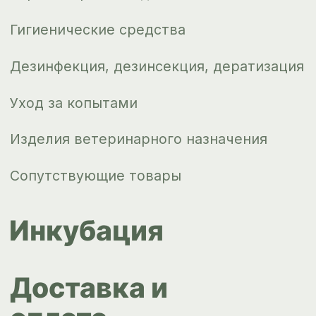
Новости
Контакты
ips66@bk.ru
+7 343 264
51 17
© ИПС «Сведловская» 2023
Политика конфиденциальности
Согласие на обработку
персональных данных
Design by
Design...ed