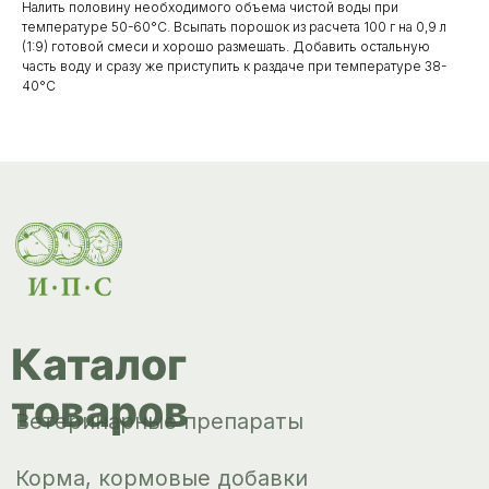
товаров
Налить половину необходимого объема чистой воды при
Ветеринарные препараты
температуре 50-60°C. Всыпать порошок из расчета 100 г на 0,9 л
(1:9) готовой смеси и хорошо размешать. Добавить остальную
Корма, кормовые добавки
часть воду и сразу же приступить к раздаче при температуре 38-
40°C
Гигиенические средства
Дезинфекция, дезинсекция, дератизация
Уход за копытами
Изделия ветеринарного назначения
Сопутствующие товары
Инкубация
Доставка и
оплата
О компании