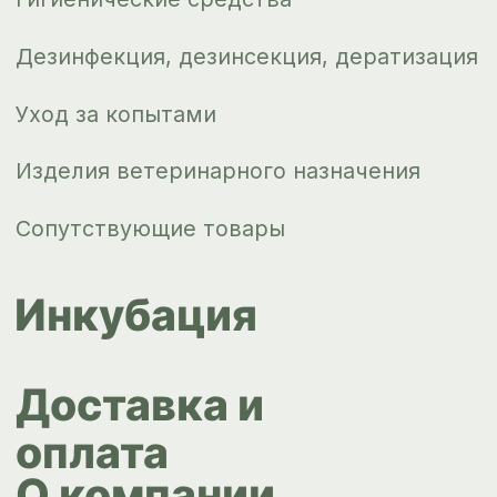
Контакты
ips66@bk.ru
+7 343 264
51 17
© ИПС «Сведловская» 2023
Политика конфиденциальности
Согласие на обработку
персональных данных
Design by
Design...ed