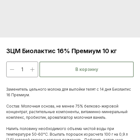
ЗЦМ Биолактис 16% Премиум 10 кг
В корзину
Заменитель цельного молока для выпойки телят с 14 дня Биолактис
16 Премиум.
Состав: Молочная основа, не менее 75% белково-жировой
концентрат, растительные компоненты, витаминно-минеральный
комплекс, пробиотик, ароматизатор молочная ваниль.
Каталог
Налить половину необходимого объема чистой воды при
товаров
температуре 50-60°C. Всыпать порошок из расчета 100 г на 0,9 л
Ветеринарные препараты
(1:9) готовой смеси и хорошо размешать. Добавить остальную