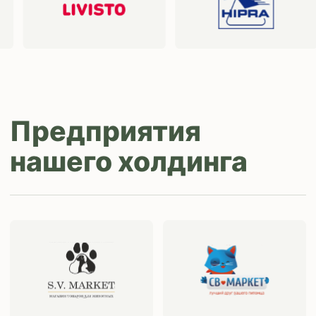
ips66@bk.ru
+7 343 264
51 17
© ИПС «Сведловская» 2023
Политика конфиденциальности
Согласие на обработку
персональных данных
Design by
Design...ed