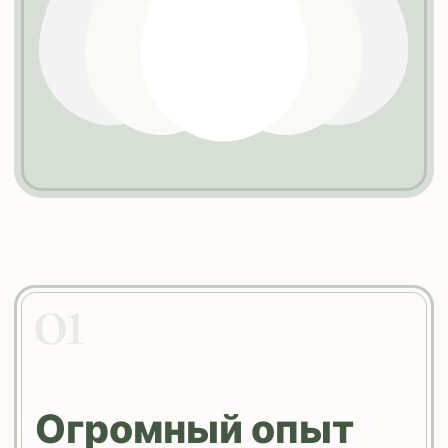
Мобильность
Целый автопарк для
осуществления доставки всех
видов товаров
Клиенто –
ориентированность
Гибкие системы скидок,
комплексный подход к решению
ваших проблем