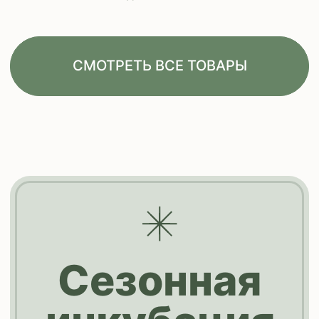
Огромный опыт
Наша история началась с 1937
года и продолжается по сей день
Высочайшее
качество
Мы сотрудничаем с ведущими
производителями и
дистрибьюторами ветеринарных
препаратов