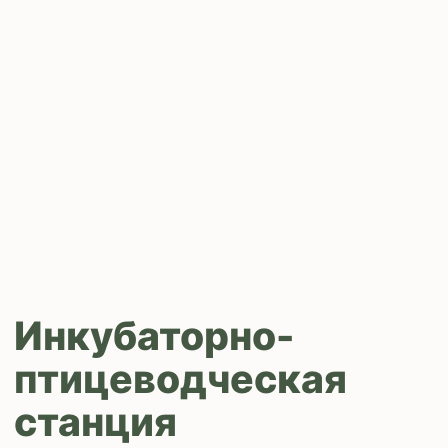
marketsv.com
optsv.ru
vet-df.com