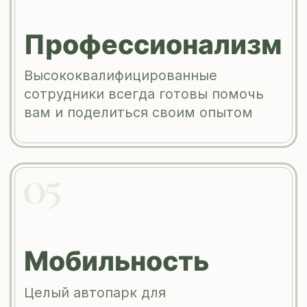
Мы являемся
лицензированной
организацией
Имеем лицензию
на осуществление
фармацевтической
деятельности