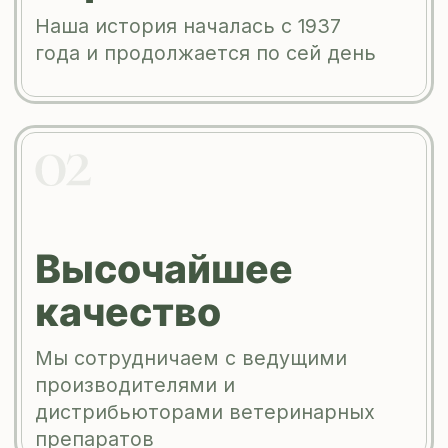
Инкубаторно-
птицеводческая
станция
«Свердловская» —
одно из старейших
сельскохозяйственных
предприятий